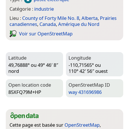
Catégorie :
industrie
Lieu :
County of Forty Mile No. 8
,
Alberta
,
Prairies
canadiennes
,
Canada
,
Amérique du Nord
Voir sur Open­Street­Map
Latitude
Longitude
49,76888° ou 49° 46′ 8″
-110,71565° ou
nord
110° 42′ 56″ ouest
Open location code
Open­Street­Map ID
85XFQ79M+HP
way 431696986
Cette page est basée sur
OpenStreetMap
,