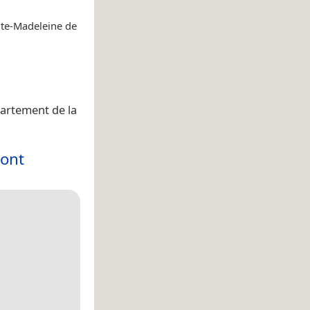
nte-Madeleine de
artement de la
mont