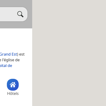
Grand Est
) est
 l'église de
ital de
Hôtels