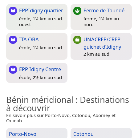
EPPIdigny quartier
Ferme de Toundé
école, 1¼ km au sud-
ferme, 1¼ km au
ouest
nord
ITA OBA
UNACREP/CREP
guichet d’Idigny
école, 1¼ km au sud
2 km au sud
EPP Idigny Centre
école, 2½ km au sud
Bénin méridional
: Destinations
à découvrir
En savoir plus sur Porto-Novo, Cotonou, Abomey et
Ouidah.
Porto-Novo
Cotonou