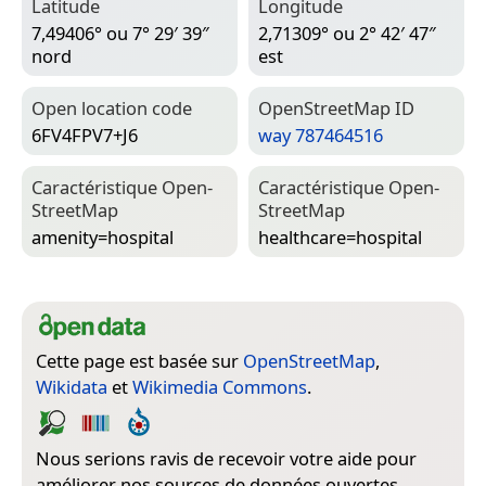
Latitude
Longitude
7,49406° ou 7° 29′ 39″
2,71309° ou 2° 42′ 47″
nord
est
Open location code
Open­Street­Map ID
6FV4FPV7+J6
way 787464516
Caractéristique Open­
Caractéristique Open­
Street­Map
Street­Map
amenity=­hospital
healthcare=­hospital
Cette page est basée sur
OpenStreetMap
,
Wikidata
et
Wikimedia Commons
.
Nous serions ravis de recevoir votre aide pour
améliorer nos sources de données ouvertes.