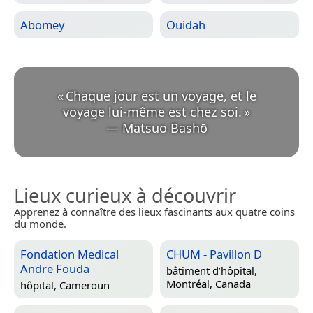
Abomey
Ouidah
«
Chaque jour est un voyage, et le
voyage lui-même est chez soi.
»
—
Matsuo Bashō
Lieux curieux à découvrir
Apprenez à connaître des lieux fascinants aux quatre coins
du monde.
Fondation Medical
CHUM - Pavillon D
Andre Fouda
bâtiment d’hôpital,
Montréal, Canada
hôpital,
Cameroun