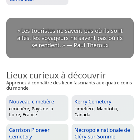
«
Les touristes ne savent pas où ils sont
allés, les voyageurs ne savent pas où ils
se rendent.
»
—
Paul Theroux
Lieux curieux à découvrir
Apprenez à connaître des lieux fascinants aux quatre coins
du monde.
Nouveau cimetière
Kerry Cemetery
cimetière,
Pays de la
cimetière,
Manitoba,
Loire, France
Canada
Garrison Pioneer
Nécropole nationale de
Cemetery
Cléry-sur-Somme