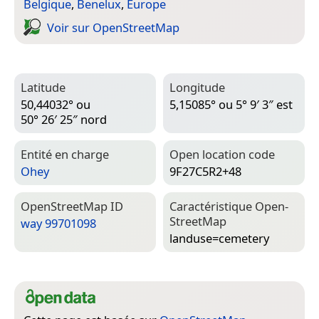
Belgique
,
Benelux
,
Europe
Voir sur Open­Street­Map
Latitude
Longitude
50,44032° ou
5,15085° ou 5° 9′ 3″ est
50° 26′ 25″ nord
Entité en charge
Open location code
Ohey
9F27C5R2+48
Open­Street­Map ID
Caractéristique Open­
Street­Map
way 99701098
landuse=­cemetery