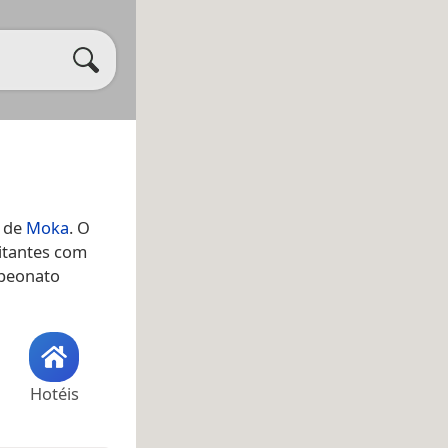
o de
Moka
. O
itantes com
mpeonato
Hotéis