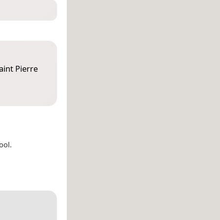
aint Pierre
ool.