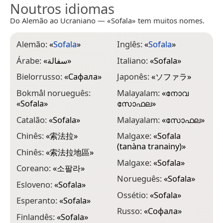
Noutros idiomas
Do Alemão ao Ucraniano — «Sofala» tem muitos nomes.
Alemão:
«
Sofala
»
Inglês:
«
Sofala
»
Árabe:
«
سفالة
»
Italiano:
«
Sofala
»
Bielorrusso:
«
Сафала
»
Japonês:
«
ソファラ
»
Bokmål norueguês:
Malayalam:
«
നോവ
«
Sofala
»
സോഫല
»
Catalão:
«
Sofala
»
Malayalam:
«
സോഫല
»
Chinês:
«
索法拉
»
Malgaxe:
«
Sofala
(tanàna tranainy)
»
Chinês:
«
索法拉地區
»
Malgaxe:
«
Sofala
»
Coreano:
«
소팔라
»
Norueguês:
«
Sofala
»
Esloveno:
«
Sofala
»
Ossétio:
«
Sofala
»
Esperanto:
«
Sofala
»
Russo:
«
Софала
»
Finlandês:
«
Sofala
»