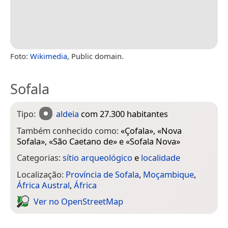
Foto:
Wikimedia
, Public domain.
Sofala
Tipo:
aldeia
com 27.300 habitantes
Também conhecido como:
«
Çofala
», «
Nova
Sofala
», «
São Caetano de
» e «
Sofala Nova
»
Categorias:
sítio arqueológico
e
localidade
Localização:
Província de Sofala
,
Moçambique
,
África Austral
,
África
Ver no Open­Street­Map