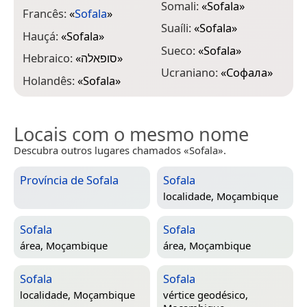
Somali:
«
Sofala
»
Francês:
«
Sofala
»
Suaíli:
«
Sofala
»
Hauçá:
«
Sofala
»
Sueco:
«
Sofala
»
Hebraico:
«
סופאלה
»
Ucraniano:
«
Софала
»
Holandês:
«
Sofala
»
Locais com o mesmo nome
Descubra outros lugares chamados «Sofala».
Província de Sofala
Sofala
localidade,
Moçambique
Sofala
Sofala
área,
Moçambique
área,
Moçambique
Sofala
Sofala
localidade,
Moçambique
vértice geodésico,