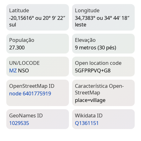
Latitude
Longitude
-20,15616° ou 20° 9′ 22″
34,7383° ou 34° 44′ 18″
sul
leste
População
Elevação
27.300
9 metros (30 pés)
UN/LOCODE
Open location code
MZ
NSO
5GFPRPVQ+G8
Open­Street­Map ID
Característica Open­
Street­Map
node 6401775919
place=­village
Geo­Names ID
Wiki­data ID
1029535
Q1361151