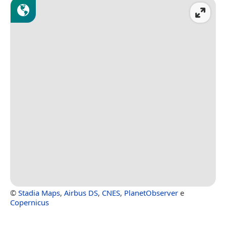
©
Stadia Maps
,
Airbus DS
,
CNES
,
PlanetObserver
e
Copernicus