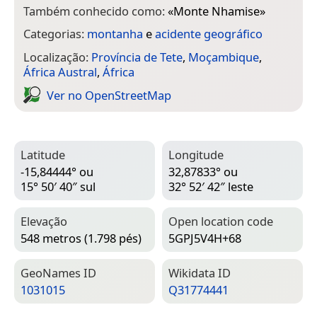
Também conhecido como:
«
Monte Nhamise
»
Categorias:
montanha
e
acidente geográfico
Localização:
Província de Tete
,
Moçambique
,
África Austral
,
África
Ver no Open­Street­Map
Latitude
Longitude
-15,84444° ou
32,87833° ou
15° 50′ 40″ sul
32° 52′ 42″ leste
Elevação
Open location code
548 metros (1.798 pés)
5GPJ5V4H+68
Geo­Names ID
Wiki­data ID
1031015
Q31774441