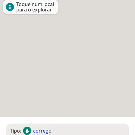
Toque num local
para o explorar
Tipo:
córrego