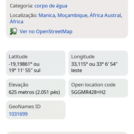
Categoria:
corpo de água
Localização:
Manica
,
Moçambique
,
África Austral
,
África
Ver no Open­Street­Map
Latitude
Longitude
-19,19861° ou
33,115° ou 33° 6′ 54″
19° 11′ 55″ sul
leste
Elevação
Open location code
625 metros (2.051 pés)
5GGMR428+H2
Geo­Names ID
1031699