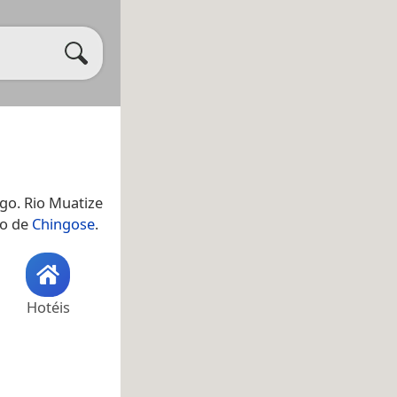
go. Rio Muatize
mo de
Chingose
.
Hotéis