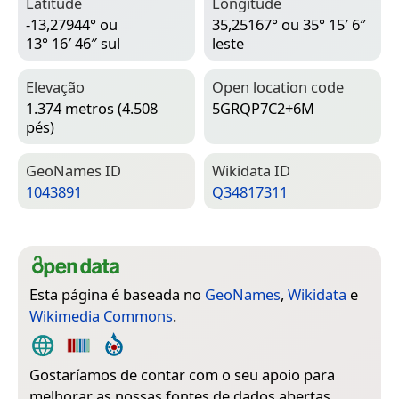
Latitude
Longitude
-13,27944° ou
35,25167° ou 35° 15′ 6″
13° 16′ 46″ sul
leste
Elevação
Open location code
1.374 metros (4.508
5GRQP7C2+6M
pés)
Geo­Names ID
Wiki­data ID
1043891
Q34817311
Esta página é baseada no
GeoNames
,
Wikidata
e
Wikimedia Commons
.
Gostaríamos de contar com o seu apoio para
melhorar as nossas fontes de dados abertas.