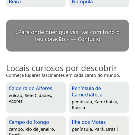
Beira
Nampula
«
Para onde quer que vás, vai com todo o
teu coração.
»
—
Confúcio
Locais curiosos por descobrir
Conheça lugares fascinantes em cada canto do mundo.
Caldeira do Alferes
Península de
Camecháteca
vulcão,
Sete Cidades,
Açores
península,
Kamchatka,
Rússia
Campo do Itongo
Ilha dos Motas
campo,
Rio de Janeiro,
península,
Pará, Brasil
Brasil