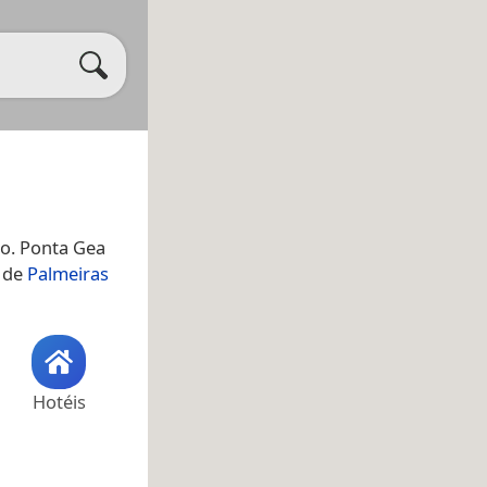
ro. Ponta Gea
 de
Palmeiras
Hotéis