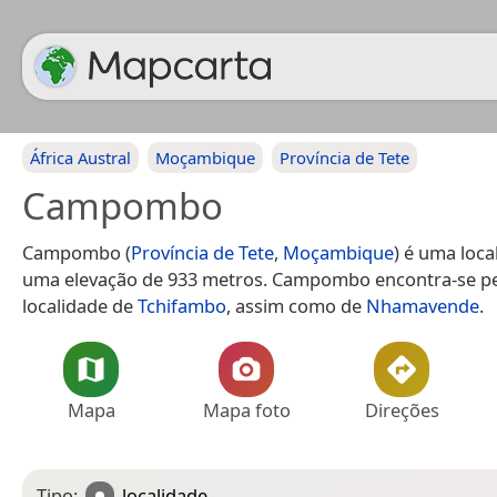
África Austral
Moçambique
Província de Tete
Campombo
Campombo (
Província de Tete
,
Moçambique
) é uma loca
uma elevação de 933 metros. Campombo encontra-se pe
localidade de
Tchifambo
, assim como de
Nhamavende
.
Mapa
Mapa foto
Direções
Tipo:
localidade