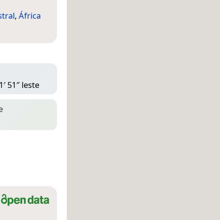
stral
,
África
′ 51″ leste
e