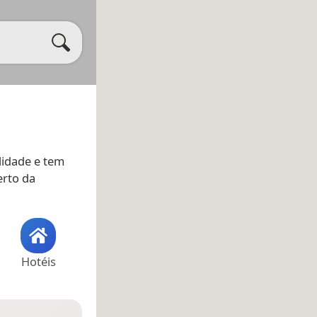
lidade e tem
rto da
Hotéis