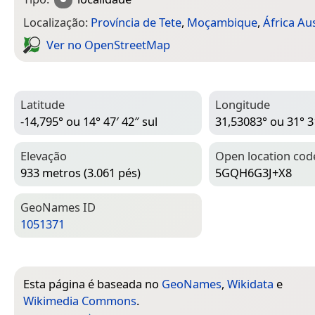
Localização:
Província de Tete
,
Moçambique
,
África Au
Ver no Open­Street­Map
Latitude
Longitude
-14,795° ou 14° 47′ 42″ sul
31,53083° ou 31° 31
Elevação
Open location cod
933 metros (3.061 pés)
5GQH6G3J+X8
Geo­Names ID
1051371
Esta página é baseada no
GeoNames
,
Wikidata
e
Wikimedia Commons
.