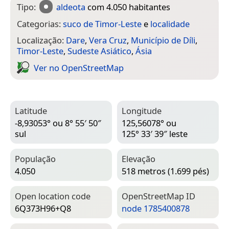
Tipo:
aldeota
com 4.050 habitantes
Categorias:
suco de Timor-Leste
e
localidade
Localização:
Dare
,
Vera Cruz
,
Município de Díli
,
Timor-Leste
,
Sudeste Asiático
,
Ásia
Ver no Open­Street­Map
Latitude
Longitude
-8,93053° ou 8° 55′ 50″
125,56078° ou
sul
125° 33′ 39″ leste
População
Elevação
4.050
518 metros (1.699 pés)
Open location code
Open­Street­Map ID
6Q373H96+Q8
node 1785400878