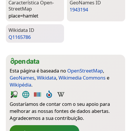
Característica Open­
Geo­Names ID
Street­Map
1943194
place=­hamlet
Wiki­data ID
Q1165786
Esta página é baseada no
OpenStreetMap
,
GeoNames
,
Wikidata
,
Wikimedia Commons
e
Wikipédia
.
Gostaríamos de contar com o seu apoio para
melhorar as nossas fontes de dados abertas.
Agradecemos a sua contribuição.