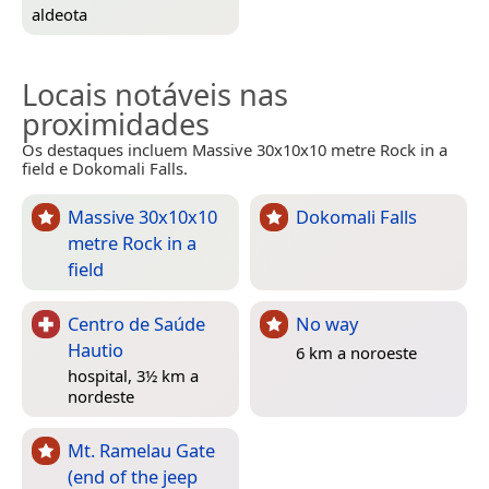
aldeota
Locais notáveis nas
proximidades
Os destaques incluem Massive 30x10x10 metre Rock in a
field e Dokomali Falls.
Massive 30x10x10
Dokomali Falls
metre Rock in a
field
Centro de Saúde
No way
Hautio
6 km a noroeste
hospital, 3½ km a
nordeste
Mt. Ramelau Gate
(end of the jeep