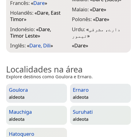
Francês:
«
Dare
»
Malaio:
«
Dare
»
Holandês:
«
Dare, East
Timor
»
Polonês:
«
Dare
»
Indonésio:
«
Dare,
Urdu:
«
دارے، مشرقی
Timor Leste
»
تیمور
»
Inglês:
«
Dare, Dili
»
«
Dare
»
Localidades na área
Explore destinos como Goulora e Ernaro.
Goulora
Ernaro
aldeota
aldeota
Mauchiga
Suruhati
aldeota
aldeota
Hatoquero