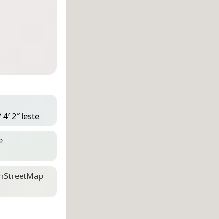
4′ 2″ leste
e
n­Street­Map