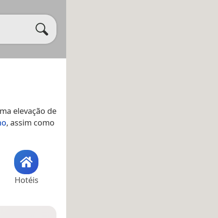
uma elevação de
no
, assim como
Hotéis