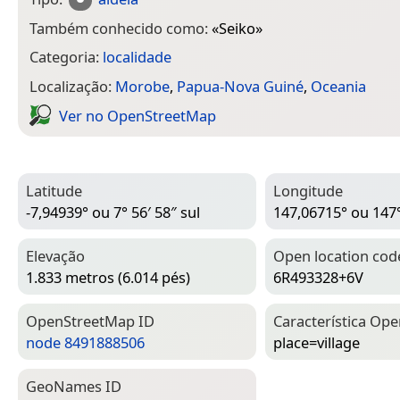
Também conhecido como:
«
Seiko
»
Categoria:
localidade
Localização:
Morobe
,
Papua-Nova Guiné
,
Oceania
Ver no Open­Street­Map
Latitude
Longitude
-7,94939° ou 7° 56′ 58″ sul
147,06715° ou 147° 
Elevação
Open location cod
1.833 metros (6.014 pés)
6R493328+6V
Open­Street­Map ID
Característica Ope
node 8491888506
place=­village
Geo­Names ID