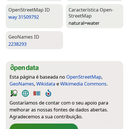
Open­Street­Map ID
Característica Open­
Street­Map
way 31509792
natural=­water
Geo­Names ID
2238293
Esta página é baseada no
OpenStreetMap
,
GeoNames
,
Wikidata
e
Wikimedia Commons
.
Gostaríamos de contar com o seu apoio para
melhorar as nossas fontes de dados abertas.
Agradecemos a sua contribuição.