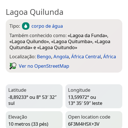
Lagoa Quilunda
Tipo:
corpo de água
Também conhecido como:
«
Lagoa da Funda
»,
«
Lagoa Quilundo
», «
Lagoa Quitumba
», «
Lagoa
Quitunda
» e «
Lagoa Quitundo
»
Localização:
Bengo
,
Angola
,
África Central
,
África
Ver no Open­Street­Map
Latitude
Longitude
-8,89233° ou 8° 53′ 32″
13,59972° ou
sul
13° 35′ 59″ leste
Elevação
Open location code
10 metros (33 pés)
6F3M4H5X+3V