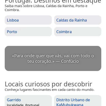
Portugal
: Destinos em destaque
Saiba mais sobre Lisboa, Caldas da Rainha, Porto e
Coimbra.
Lisboa
Caldas da Rainha
Porto
Coimbra
«
Para onde quer que vás, vai com todo o
teu coração.
»
—
Confúcio
Locais curiosos por descobrir
Conheça lugares fascinantes em cada canto do mundo.
Garrido
Distrito Urbano de
KaMubukwana
localidade,
Portugal