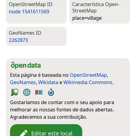
Open­Street­Map ID
Característica Open­
Street­Map
node 1541611569
place=­village
Geo­Names ID
2262873
Esta página é baseada no
OpenStreetMap
,
GeoNames
,
Wikidata
e
Wikimedia Commons
.
Gostaríamos de contar com o seu apoio para
melhorar as nossas fontes de dados abertas.
Agradecemos a sua contribuição.
Editar este local