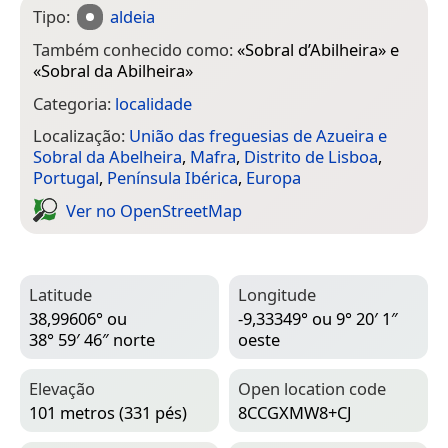
Tipo:
aldeia
Também conhecido como:
«
Sobral d’Abilheira
» e
«
Sobral da Abilheira
»
Categoria:
localidade
Localização:
União das freguesias de Azueira e
Sobral da Abelheira
,
Mafra
,
Distrito de Lisboa
,
Portugal
,
Península Ibérica
,
Europa
Ver no Open­Street­Map
Latitude
Longitude
38,99606° ou
-9,33349° ou 9° 20′ 1″
38° 59′ 46″ norte
oeste
Elevação
Open location code
101 metros (331 pés)
8CCGXMW8+CJ