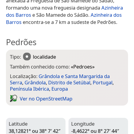
anexada a Freguesia de São Mamede do Sádão,
formando uma nova freguesia designada
Azinheira
dos Barros
e São Mamede do Sádão.
Azinheira dos
Barros
encontra-se a 7 km a sudeste de Pedrões.
Pedrões
Tipo:
localidade
Também conhecido como:
«
Pedroes
»
Localização:
Grândola e Santa Margarida da
Serra
,
Grândola
,
Distrito de Setúbal
,
Portugal
,
Península Ibérica
,
Europa
Ver no Open­Street­Map
Latitude
Longitude
38,12821° ou 38° 7′ 42″
-8,4622° ou 8° 27′ 44″