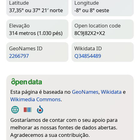
Latitude
Longitude
37,35° ou 37° 21′ norte
-8° ou 8° oeste
Elevação
Open location code
314 metros (1.030 pés)
8C9J82X2+X2
Geo­Names ID
Wiki­data ID
2266797
Q34854489
Esta página é baseada no
GeoNames
,
Wikidata
e
Wikimedia Commons
.
Gostaríamos de contar com o seu apoio para
melhorar as nossas fontes de dados abertas.
Agradecemos a sua contribuição.