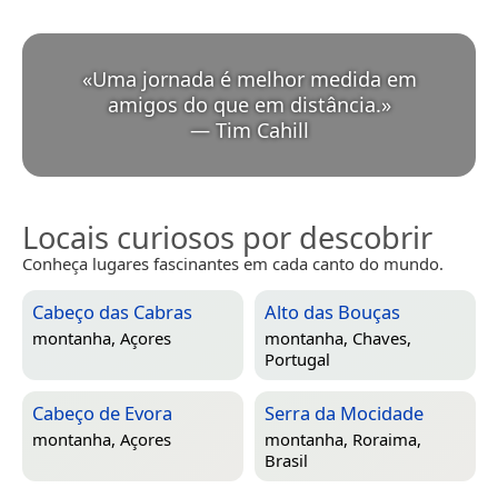
«
Uma jornada é melhor medida em
amigos do que em distância.
»
—
Tim Cahill
Locais curiosos por descobrir
Conheça lugares fascinantes em cada canto do mundo.
Cabeço das Cabras
Alto das Bouças
montanha,
Açores
montanha,
Chaves,
Portugal
Cabeço de Evora
Serra da Mocidade
montanha,
Açores
montanha,
Roraima,
Brasil