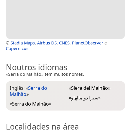
©
Stadia Maps
,
Airbus DS
,
CNES
,
PlanetObserver
e
Copernicus
Noutros idiomas
«Serra do Malhão» tem muitos nomes.
Inglês:
«
Serra do
«
Siera del Malhão
»
Malhão
»
«
سيرا دو مالهاو
»
«
Serra do Malhão
»
Localidades na área