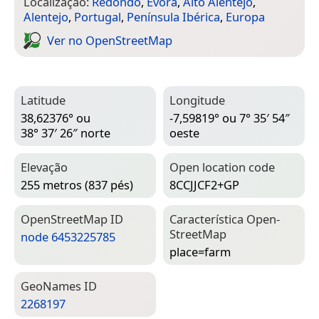
Localização:
Redondo
,
Évora
,
Alto Alentejo
,
Alentejo
,
Portugal
,
Península Ibérica
,
Europa
Ver no Open­Street­Map
Latitude
Longitude
38,62376° ou
-7,59819° ou 7° 35′ 54″
38° 37′ 26″ norte
oeste
Elevação
Open location code
255 metros (837 pés)
8CCJJCF2+GP
Open­Street­Map ID
Característica Open­
Street­Map
node 6453225785
place=­farm
Geo­Names ID
2268197