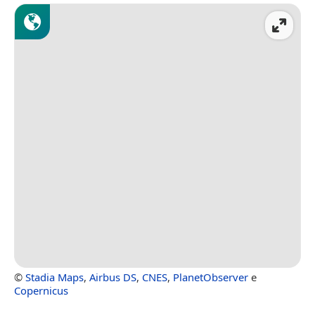
©
Stadia Maps
,
Airbus DS
,
CNES
,
PlanetObserver
e
Copernicus