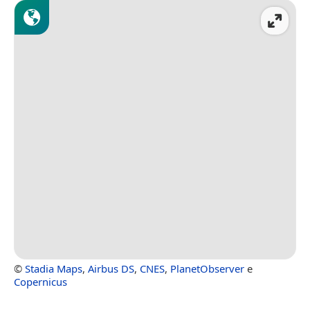
©
Stadia Maps
,
Airbus DS
,
CNES
,
PlanetObserver
e
Copernicus