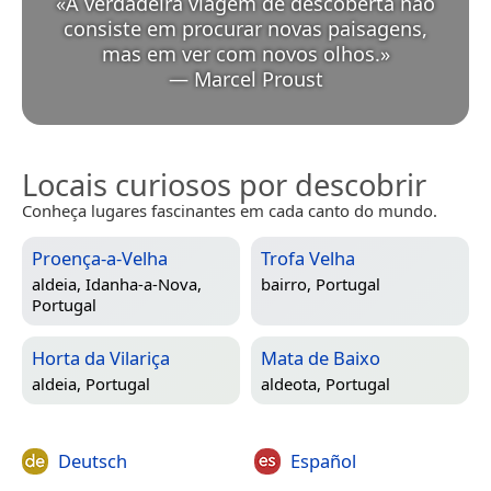
«
A verdadeira viagem de descoberta não
consiste em procurar novas paisagens,
mas em ver com novos olhos.
»
—
Marcel Proust
Locais curiosos por descobrir
Conheça lugares fascinantes em cada canto do mundo.
Proença-a-Velha
Trofa Velha
aldeia,
Idanha-a-Nova,
bairro,
Portugal
Portugal
Horta da Vilariça
Mata de Baixo
aldeia,
Portugal
aldeota,
Portugal
Deutsch
Español