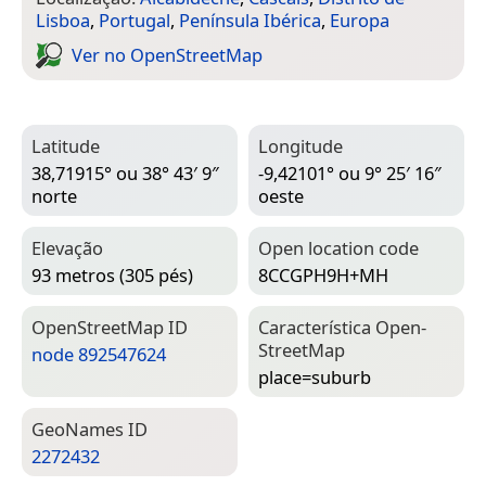
Lisboa
,
Portugal
,
Península Ibérica
,
Europa
Ver no Open­Street­Map
Latitude
Longitude
38,71915° ou 38° 43′ 9″
-9,42101° ou 9° 25′ 16″
norte
oeste
Elevação
Open location code
93 metros (305 pés)
8CCGPH9H+MH
Open­Street­Map ID
Característica Open­
Street­Map
node 892547624
place=­suburb
Geo­Names ID
2272432