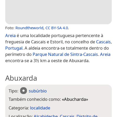
Foto:
Roundtheworld
,
CC BY-SA 4.0
.
Areia
é uma localidade portuguesa pertencente à
freguesia de Cascais e Estoril, no concelho de
Cascais
,
Portugal
. A aldeia encontra-se totalmente dentro do
perímetro do
Parque Natural de Sintra-Cascais
.
Areia
encontra-se a 3½ km a oeste de Abuxarda.
Abuxarda
Tipo:
subúrbio
Também conhecido como:
«
Abucharda
»
Categoria:
localidade
Localização:
Alcabideche
,
Cascais
,
Distrito de