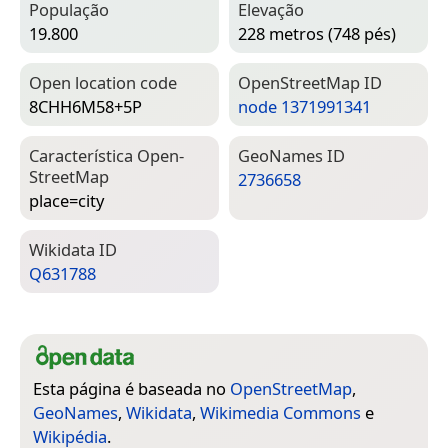
População
Elevação
19.800
228 metros (748 pés)
Open location code
Open­Street­Map ID
8CHH6M58+5P
node 1371991341
Característica Open­
Geo­Names ID
Street­Map
2736658
place=­city
Wiki­data ID
Q631788
Esta página é baseada no
OpenStreetMap
,
GeoNames
,
Wikidata
,
Wikimedia Commons
e
Wikipédia
.