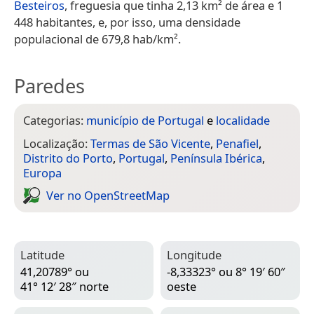
Besteiros
, freguesia que tinha 2,13 km² de área e 1
448 habitantes, e, por isso, uma densidade
populacional de 679,8 hab/km².
Paredes
Categorias:
município de Portugal
e
localidade
Localização:
Termas de São Vicente
,
Penafiel
,
Distrito do Porto
,
Portugal
,
Península Ibérica
,
Europa
Ver no Open­Street­Map
Latitude
Longitude
41,20789° ou
-8,33323° ou 8° 19′ 60″
41° 12′ 28″ norte
oeste