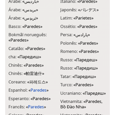
Árabe:
«
بارديس
»
Italiano:
«
Paredes
»
Árabe:
«
بريدس
»
Japonês:
«
パレデス
»
Árabe:
«
بَريدِس
»
Latim:
«
Parietes
»
Basco:
«
Paredes
»
Ossétio:
«
Paredes
»
Bokmål norueguês:
Persa:
«
پارادس
»
«
Paredes
»
Polonês:
«
Paredes
»
Catalão:
«
Paredes
»
Romeno:
«
Paredes
»
cha:
«
Паредиш
»
Russo:
«
Паредеш
»
Chinês:
«
Paredes
»
Russo:
«
Паредиш
»
Chinês:
«
帕雷迪什
»
Tatar:
«
Паредиш
»
Coreano:
«
파레드스
»
Turco:
«
Paredes
»
Espanhol:
«
Paredes
»
Ucraniano:
«
Паредеш
»
Esperanto:
«
Paredes
»
Vietnamita:
«
Paredes,
Francês:
«
Paredes
»
Bồ Đào Nha
»