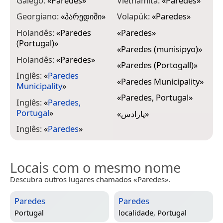
Galego:
«
Paredes
»
Vietnamita:
«
Paredes
»
Georgiano:
«
პარედიში
»
Volapük:
«
Paredes
»
Holandês:
«
Paredes
«
Paredes
»
(Portugal)
»
«
Paredes (munisipyo)
»
Holandês:
«
Paredes
»
«
Paredes (Portogall)
»
Inglês:
«
Paredes
«
Paredes Municipality
»
Municipality
»
«
Paredes, Portugal
»
Inglês:
«
Paredes,
Portugal
»
«
پارادس
»
Inglês:
«
Paredes
»
Locais com o mesmo nome
Descubra outros lugares chamados «Paredes».
Paredes
Paredes
Portugal
localidade,
Portugal