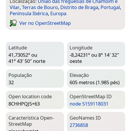
Localização:
União das freguesias de Chamoim e
Vilar
,
Terras de Bouro
,
Distrito de Braga
,
Portugal
,
Península Ibérica
,
Europa
Ver no Open­Street­Map
Latitude
Longitude
41,73052° ou
-8,24231° ou 8° 14′ 32″
41° 43′ 50″ norte
oeste
População
Elevação
32
605 metros (1.985 pés)
Open location code
Open­Street­Map ID
8CHHPQJ5+63
node 5159118031
Característica Open­
Geo­Names ID
Street­Map
2736858