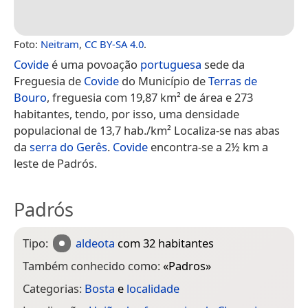
Foto:
Neitram
,
CC BY-SA 4.0
.
Covide
é uma povoação
portuguesa
sede da
Freguesia de
Covide
do Município de
Terras de
Bouro
, freguesia com 19,87 km² de área e 273
habitantes, tendo, por isso, uma densidade
populacional de 13,7 hab./km² Localiza-se nas abas
da
serra do Gerês
.
Covide
encontra-se a 2½ km a
leste de Padrós.
Padrós
Tipo:
aldeota
com 32 habitantes
Também conhecido como:
«
Padros
»
Categorias:
Bosta
e
localidade