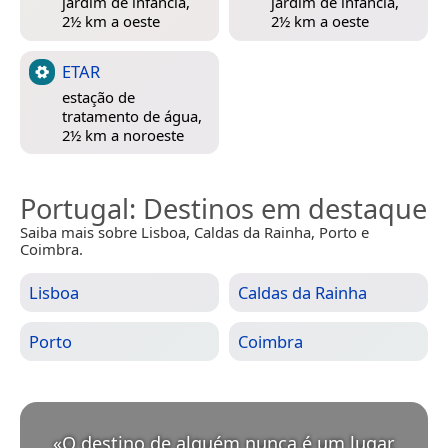
jardim de infância,
jardim de infância,
2½ km a oeste
2½ km a oeste
ETAR
estação de
tratamento de água,
2½ km a noroeste
Portugal
: Destinos em destaque
Saiba mais sobre Lisboa, Caldas da Rainha, Porto e
Coimbra.
Lisboa
Caldas da Rainha
Porto
Coimbra
«
O destino de alguém nunca é um lugar,