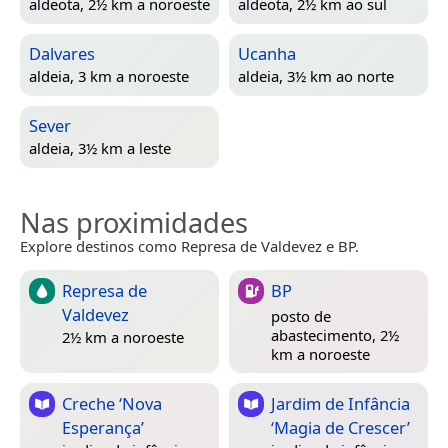
aldeota, 2½ km a noroeste
aldeota, 2½ km ao sul
Dalvares
Ucanha
aldeia, 3 km a noroeste
aldeia, 3½ km ao norte
Sever
aldeia, 3½ km a leste
Nas proximidades
Explore destinos como Represa de Valdevez e BP.
Represa de
BP
Valdevez
posto de
abastecimento, 2½
2½ km a noroeste
km a noroeste
Creche ‘Nova
Jardim de Infância
Esperança’
‘Magia de Crescer’