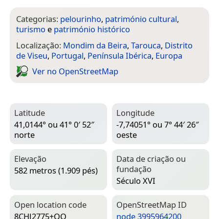
Categorias:
pelourinho
,
património cultural
,
turismo
e
património histórico
Localização:
Mondim da Beira
,
Tarouca
,
Distrito
de Viseu
,
Portugal
,
Península Ibérica
,
Europa
Ver no Open­Street­Map
Latitude
Longitude
41,0144° ou 41° 0′ 52″
-7,74051° ou 7° 44′ 26″
norte
oeste
Elevação
Data de criação ou
fundação
582 metros (1.909 pés)
Século XVI
Open location code
Open­Street­Map ID
8CHJ2775+QQ
node 3995964200