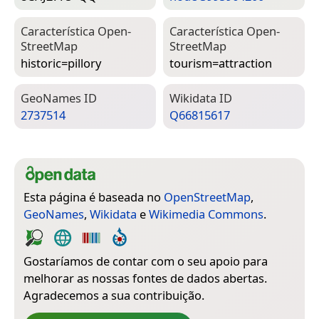
Característica Open­
Característica Open­
Street­Map
Street­Map
historic=­pillory
tourism=­attraction
Geo­Names ID
Wiki­data ID
2737514
Q66815617
Esta página é baseada no
OpenStreetMap
,
GeoNames
,
Wikidata
e
Wikimedia Commons
.
Gostaríamos de contar com o seu apoio para
melhorar as nossas fontes de dados abertas.
Agradecemos a sua contribuição.