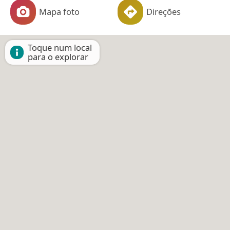
Mapa foto
Direções
Toque num local
para o explorar