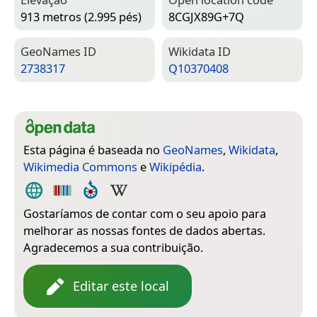
913 metros (2.995 pés)
8CGJX89G+7Q
Geo­Names ID
Wiki­data ID
2738317
Q10370408
Esta página é baseada no
GeoNames
,
Wikidata
,
Wikimedia Commons
e
Wikipédia
.
Gostaríamos de contar com o seu apoio para
melhorar as nossas fontes de dados abertas.
Agradecemos a sua contribuição.
Editar este local