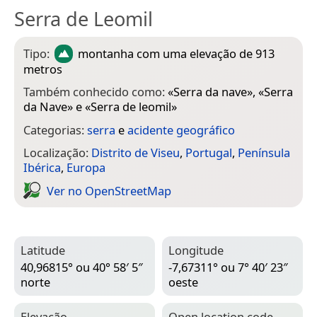
Serra de Leomil
Tipo:
montanha
com uma elevação de 913
metros
Também conhecido como:
«
Serra da nave
», «
Serra
da Nave
» e «
Serra de leomil
»
Categorias:
serra
e
acidente geográfico
Localização:
Distrito de Viseu
,
Portugal
,
Península
Ibérica
,
Europa
Ver no Open­Street­Map
Latitude
Longitude
40,96815° ou 40° 58′ 5″
-7,67311° ou 7° 40′ 23″
norte
oeste
Elevação
Open location code