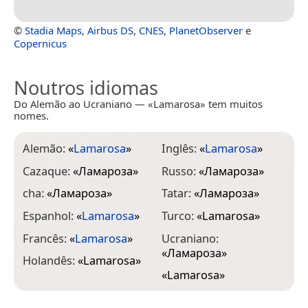
©
Stadia Maps
,
Airbus DS
,
CNES
,
PlanetObserver
e
Copernicus
Noutros idiomas
Do Alemão ao Ucraniano — «Lamarosa» tem muitos
nomes.
Alemão:
«
Lamarosa
»
Inglês:
«
Lamarosa
»
Cazaque:
«
Ламароза
»
Russo:
«
Ламароза
»
cha:
«
Ламароза
»
Tatar:
«
Ламароза
»
Espanhol:
«
Lamarosa
»
Turco:
«
Lamarosa
»
Francês:
«
Lamarosa
»
Ucraniano:
«
Ламароза
»
Holandês:
«
Lamarosa
»
«
Lamarosa
»