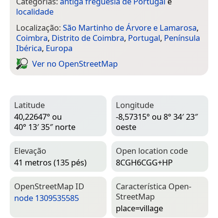
Categorias:
antiga freguesia de Portugal
e
localidade
Localização:
São Martinho de Árvore e Lamarosa
,
Coimbra
,
Distrito de Coimbra
,
Portugal
,
Península
Ibérica
,
Europa
Ver no Open­Street­Map
Latitude
Longitude
40,22647° ou
-8,57315° ou 8° 34′ 23″
40° 13′ 35″ norte
oeste
Elevação
Open location code
41 metros (135 pés)
8CGH6CGG+HP
Open­Street­Map ID
Característica Open­
Street­Map
node 1309535585
place=­village