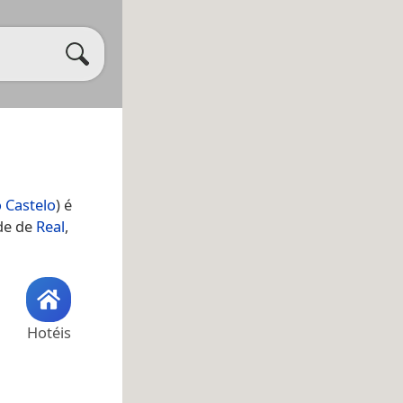
o Castelo
) é
ade de
Real
,
Hotéis