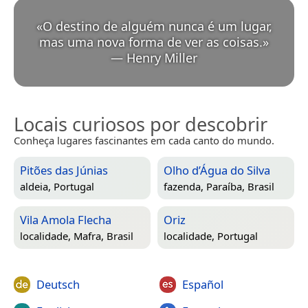
«
O destino de alguém nunca é um lugar,
mas uma nova forma de ver as coisas.
»
—
Henry Miller
Locais curiosos por descobrir
Conheça lugares fascinantes em cada canto do mundo.
Pitões das Júnias
Olho d’Água do Silva
aldeia,
Portugal
fazenda,
Paraíba, Brasil
Vila Amola Flecha
Oriz
localidade,
Mafra, Brasil
localidade,
Portugal
Deutsch
Español