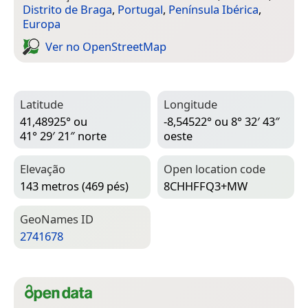
Distrito de Braga
,
Portugal
,
Península Ibérica
,
Europa
Ver no Open­Street­Map
Latitude
Longitude
41,48925° ou
-8,54522° ou 8° 32′ 43″
41° 29′ 21″ norte
oeste
Elevação
Open location code
143 metros (469 pés)
8CHHFFQ3+MW
Geo­Names ID
2741678