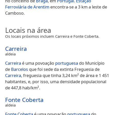
no concelho de
Braga
, em
Portugal
.
Estação
Ferroviária de Arentim
encontra-se a 3 km a leste de
Camboso.
Locais na área
Os locais próximos incluem Carreira e Fonte Coberta.
Carreira
aldeia
Carreira
é uma povoação
portuguesa
do Município
de
Barcelos
que foi sede da extinta Freguesia de
Carreira
, freguesia que tinha 3,24 km² de área e 1 451
habitantes, e, por isso, uma densidade populacional
de 447,8 hab/km².
Fonte Coberta
aldeia
Fonte Coberta
é uma povoação
portuguesa
do