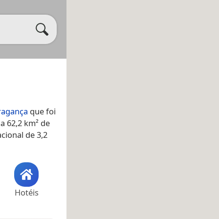
ragança
que foi
ha 62,2 km² de
cional de 3,2
Hotéis