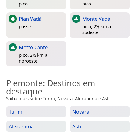
pico
pico
Pian Vadà
Monte Vadà
passe
pico, 2½ km a
sudeste
Motto Cante
pico, 2½ km a
noroeste
Piemonte
: Destinos em
destaque
Saiba mais sobre Turim, Novara, Alexandria e Asti.
Turim
Novara
Alexandria
Asti