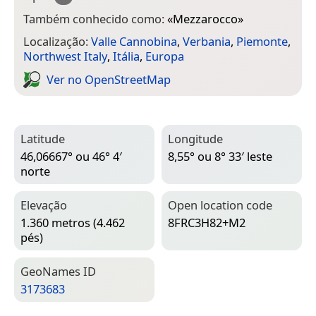
Também conhecido como:
«
Mezzarocco
»
Localização:
Valle Cannobina
,
Verbania
,
Piemonte
,
Northwest Italy
,
Itália
,
Europa
Ver no Open­Street­Map
Latitude
Longitude
46,06667° ou 46° 4′
8,55° ou 8° 33′ leste
norte
Elevação
Open location code
1.360 metros (4.462
8FRC3H82+M2
pés)
Geo­Names ID
3173683