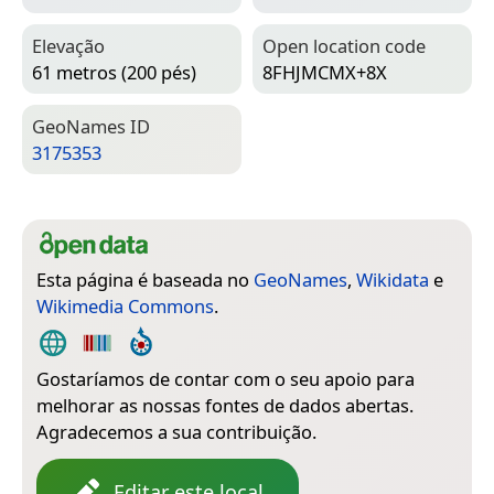
Elevação
Open location code
61 metros (200 pés)
8FHJMCMX+8X
Geo­Names ID
3175353
Esta página é baseada no
GeoNames
,
Wikidata
e
Wikimedia Commons
.
Gostaríamos de contar com o seu apoio para
melhorar as nossas fontes de dados abertas.
Agradecemos a sua contribuição.
Editar este local