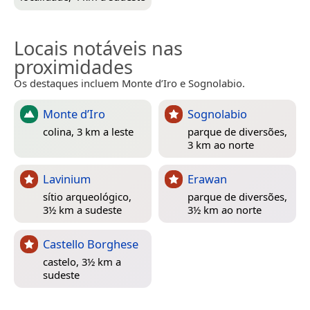
Locais notáveis nas
proximidades
Os destaques incluem Monte d’Iro e Sognolabio.
Monte d’Iro
Sognolabio
colina, 3 km a leste
parque de diversões,
3 km ao norte
Lavinium
Erawan
sítio arqueológico,
parque de diversões,
3½ km a sudeste
3½ km ao norte
Castello Borghese
castelo, 3½ km a
sudeste