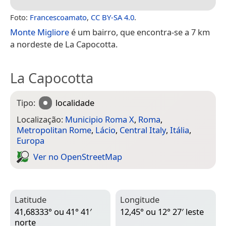
Foto:
Francescoamato
,
CC BY-SA 4.0
.
Monte Migliore
é um bairro, que encontra-se a 7 km
a nordeste de La Capocotta.
La Capocotta
Tipo:
localidade
Localização:
Municipio Roma X
,
Roma
,
Metropolitan Rome
,
Lácio
,
Central Italy
,
Itália
,
Europa
Ver no Open­Street­Map
Latitude
Longitude
41,68333° ou 41° 41′
12,45° ou 12° 27′ leste
norte