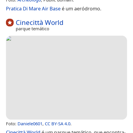
Pratica Di Mare Air Base
é um aeródromo.
Cinecittà World
parque temático
Foto:
Daniele0601
,
CC BY-SA 4.0
.
Cinecittà World
é um parque temático, que encontra-