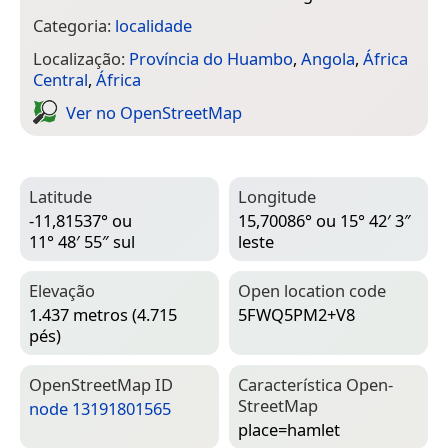
Categoria:
localidade
Localização:
Província do Huambo
,
Angola
,
África
Central
,
África
Ver no Open­Street­Map
Latitude
Longitude
-11,81537° ou
15,70086° ou 15° 42′ 3″
11° 48′ 55″ sul
leste
Elevação
Open location code
1.437 metros (4.715
5FWQ5PM2+V8
pés)
Open­Street­Map ID
Característica Open­
Street­Map
node 13191801565
place=­hamlet