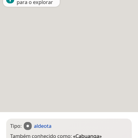
para o explorar
Tipo:
aldeota
Também conhecido como:
«
Cabuanga
»