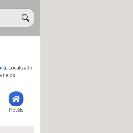
ará
. Localizado
tana de
Hotéis