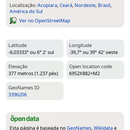
Localização:
Acopiara
,
Ceará
,
Nordeste
,
Brasil
,
América do Sul
Ver no Open­Street­Map
Latitude
Longitude
-6,03333° ou 6° 2′ sul
-39,7° ou 39° 42′ oeste
Elevação
Open location code
377 metros (1.237 pés)
6952X882+M2
Geo­Names ID
3396206
Esta página é baseada no
GeoNames
,
Wikidata
e