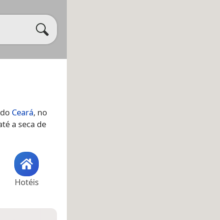
 do
Ceará
, no
até a seca de
Hotéis