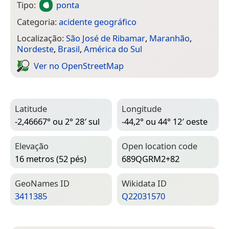
Tipo:
ponta
Categoria:
acidente geográfico
Localização:
São José de Ribamar
,
Maranhão
,
Nordeste
,
Brasil
,
América do Sul
Ver no Open­Street­Map
Latitude
Longitude
-2,46667° ou 2° 28′ sul
-44,2° ou 44° 12′ oeste
Elevação
Open location code
16 metros (52 pés)
689QGRM2+82
Geo­Names ID
Wiki­data ID
3411385
Q22031570