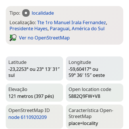
Tipo:
localidade
Localização:
Tte 1ro Manuel Irala Fernandez
,
Presidente Hayes
,
Paraguai
,
América do Sul
Ver no Open­Street­Map
Latitude
Longitude
-23,2253° ou 23° 13′ 31″
-59,60417° ou
sul
59° 36′ 15″ oeste
Elevação
Open location code
121 metros (397 pés)
5882Q9FW+V8
Open­Street­Map ID
Característica Open­
Street­Map
node 6110920209
place=­locality