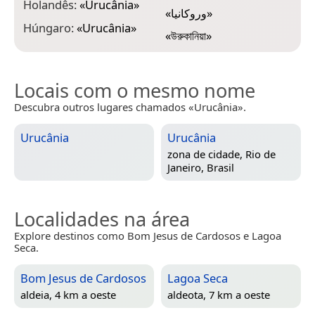
Holandês:
«
Urucânia
»
«
وروکانیا
»
Húngaro:
«
Urucânia
»
«
উরুকানিয়া
»
Locais com o mesmo nome
Descubra outros lugares chamados «Urucânia».
Urucânia
Urucânia
zona de cidade,
Rio de
Janeiro, Brasil
Localidades na área
Explore destinos como Bom Jesus de Cardosos e Lagoa
Seca.
Bom Jesus de Cardosos
Lagoa Seca
aldeia, 4 km a oeste
aldeota, 7 km a oeste