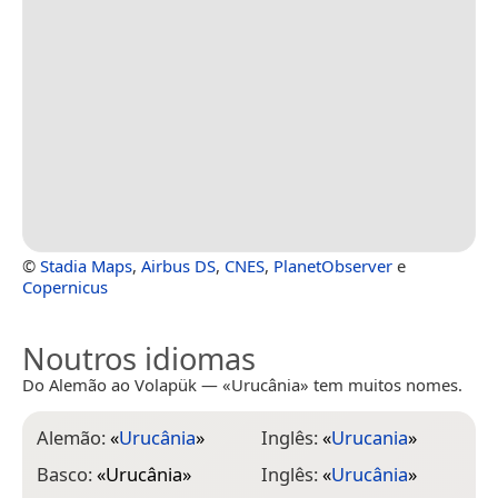
©
Stadia Maps
,
Airbus DS
,
CNES
,
PlanetObserver
e
Copernicus
Noutros idiomas
Do Alemão ao Volapük — «Urucânia» tem muitos nomes.
Alemão:
«
Urucânia
»
Inglês:
«
Urucania
»
Basco:
«
Urucânia
»
Inglês:
«
Urucânia
»