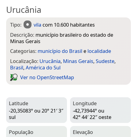
Urucânia
Tipo:
vila
com 10.600 habitantes
Descrição:
município brasileiro do estado de
Minas Gerais
Categorias:
município do Brasil
e
localidade
Localização:
Urucânia
,
Minas Gerais
,
Sudeste
,
Brasil
,
América do Sul
Ver no Open­Street­Map
Latitude
Longitude
-20,35083° ou 20° 21′ 3″
-42,73944° ou
sul
42° 44′ 22″ oeste
População
Elevação