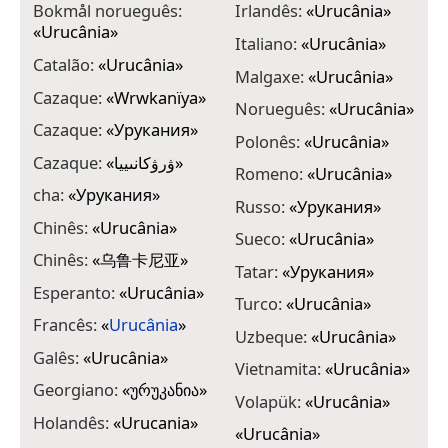
Bokmål norueguês:
Irlandês:
«
Urucânia
»
«
Urucânia
»
Italiano:
«
Urucânia
»
Catalão:
«
Urucânia
»
Malgaxe:
«
Urucânia
»
Cazaque:
«
Wrwkanïya
»
Norueguês:
«
Urucânia
»
Cazaque:
«
Урукания
»
Polonês:
«
Urucânia
»
Cazaque:
«
ۋرۋكانىييا
»
Romeno:
«
Urucânia
»
cha:
«
Урукания
»
Russo:
«
Урукания
»
Chinês:
«
Urucânia
»
Sueco:
«
Urucânia
»
Chinês:
«
乌鲁卡尼亚
»
Tatar:
«
Урукания
»
Esperanto:
«
Urucânia
»
Turco:
«
Urucânia
»
Francês:
«
Urucânia
»
Uzbeque:
«
Urucânia
»
Galês:
«
Urucânia
»
Vietnamita:
«
Urucânia
»
Georgiano:
«
ურუკანია
»
Volapük:
«
Urucânia
»
Holandês:
«
Urucania
»
«
Urucânia
»