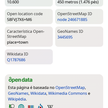
10.600
450 metros (1.476 pés)
Open location code
Open­Street­Map ID
58FVJ7X6+M6
node 246671885
Característica Open­
Geo­Names ID
Street­Map
3445695
place=­town
Wiki­data ID
Q1787686
Esta página é baseada no
OpenStreetMap
,
GeoNames
,
Wikidata
,
Wikimedia Commons
e
Wikipédia
.