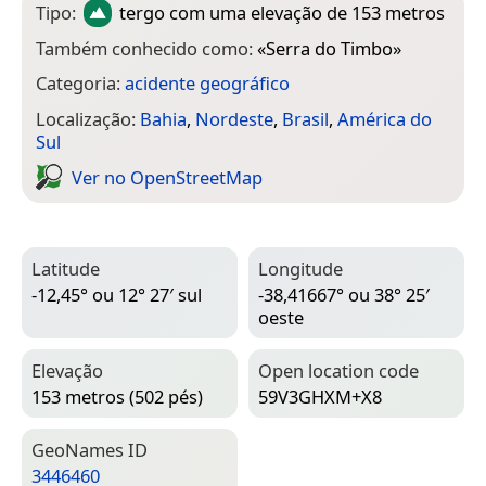
Tipo:
tergo
com uma elevação de 153 metros
Também conhecido como:
«
Serra do Timbo
»
Categoria:
acidente geográfico
Localização:
Bahia
,
Nordeste
,
Brasil
,
América do
Sul
Ver no Open­Street­Map
Latitude
Longitude
-12,45° ou 12° 27′ sul
-38,41667° ou 38° 25′
oeste
Elevação
Open location code
153 metros (502 pés)
59V3GHXM+X8
Geo­Names ID
3446460