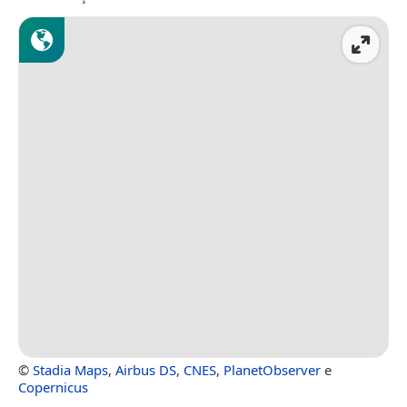
©
Stadia Maps
,
Airbus DS
,
CNES
,
PlanetObserver
e
Copernicus