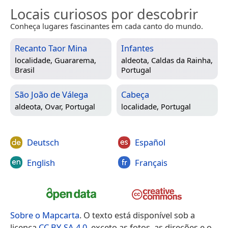
Locais curiosos por descobrir
Conheça lugares fascinantes em cada canto do mundo.
Recanto Taor Mina
Infantes
localidade,
Guararema,
aldeota,
Caldas da Rainha,
Brasil
Portugal
São João de Válega
Cabeça
aldeota,
Ovar, Portugal
localidade,
Portugal
Deutsch
Español
English
Français
Sobre o Mapcarta
. O texto está disponível sob a
licença
CC BY-SA 4.0
, exceto as fotos, as direções e o