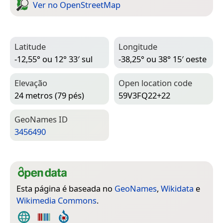
Ver no Open­Street­Map
Latitude
Longitude
-12,55° ou 12° 33′ sul
-38,25° ou 38° 15′ oeste
Elevação
Open location code
24 metros (79 pés)
59V3FQ22+22
Geo­Names ID
3456490
Esta página é baseada no
GeoNames
,
Wikidata
e
Wikimedia Commons
.