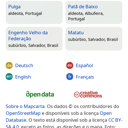
Pulga
Patã de Baixo
aldeota,
Portugal
aldeota,
Albufeira,
Portugal
Engenho Velho da
Matatu
Federação
subúrbio,
Salvador, Brasil
subúrbio,
Salvador, Brasil
Deutsch
Español
English
Français
Sobre o Mapcarta
. Os dados © os contribuidores do
OpenStreetMap
e disponíveis sob a licença
Open
Database
. O texto está disponível sob a licença
CC BY-
SA 4.0
, exceto as fotos, as direções e o mapa. Foto: