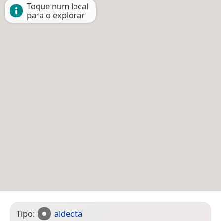
Toque num local
para o explorar
Tipo:
aldeota