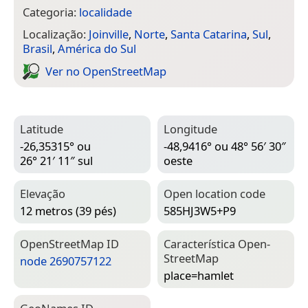
Categoria:
localidade
Localização:
Joinville
,
Norte
,
Santa Catarina
,
Sul
,
Brasil
,
América do Sul
Ver no Open­Street­Map
Latitude
Longitude
-26,35315° ou
-48,9416° ou 48° 56′ 30″
26° 21′ 11″ sul
oeste
Elevação
Open location code
12 metros (39 pés)
585HJ3W5+P9
Open­Street­Map ID
Característica Open­
Street­Map
node 2690757122
place=­hamlet