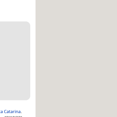
a Catarina
.