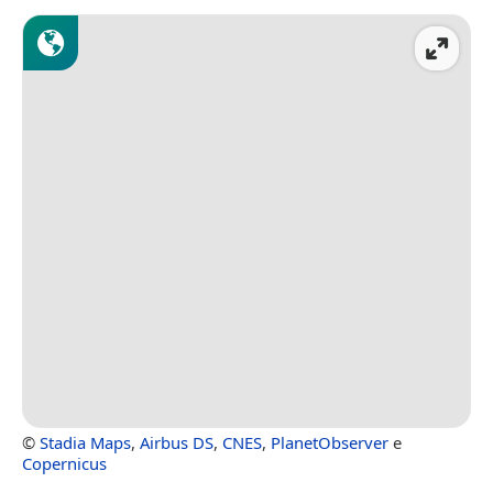
©
Stadia Maps
,
Airbus DS
,
CNES
,
PlanetObserver
e
Copernicus