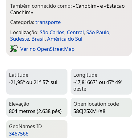
Também conhecido como:
«
Canobim
» e «
Estacao
Canchim
»
Categoria:
transporte
Localização:
São Carlos
,
Central
,
São Paulo
,
Sudeste
,
Brasil
,
América do Sul
Ver no Open­Street­Map
Latitude
Longitude
-21,95° ou 21° 57′ sul
-47,81667° ou 47° 49′
oeste
Elevação
Open location code
804 metros (2.638 pés)
58CJ25XM+X8
Geo­Names ID
3467566