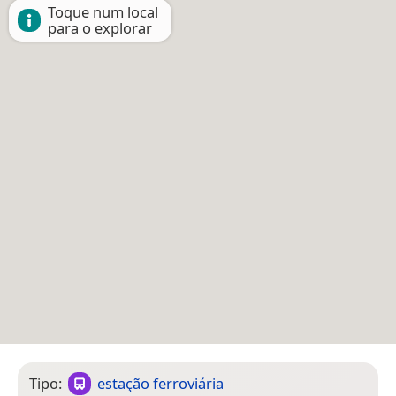
Toque num local
para o explorar
Tipo:
estação ferroviária