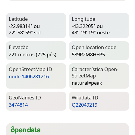
Latitude
Longitude
-22,98314° ou
-43,32205° ou
22° 58′ 59″ sul
43° 19′ 19″ oeste
Elevação
Open location code
221 metros (725 pés)
589R2M8H+P5
Open­Street­Map ID
Característica Open­
Street­Map
node 1406281216
natural=­peak
Geo­Names ID
Wiki­data ID
3474814
Q22049219