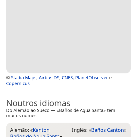
©
Stadia Maps
,
Airbus DS
,
CNES
,
PlanetObserver
e
Copernicus
Noutros idiomas
Do Alemão ao Sueco — «Baños de Agua Santa» tem
muitos nomes.
Alemão:
«
Kanton
Inglês:
«
Baños Canton
»
Baños de Agua Santa
»