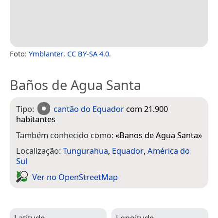
Foto:
Ymblanter
,
CC BY-SA 4.0
.
Baños de Agua Santa
Tipo:
cantão do Equador
com 21.900
habitantes
Também conhecido como:
«
Banos de Agua Santa
»
Localização:
Tungurahua
,
Equador
,
América do
Sul
Ver no Open­Street­Map
Latitude
Longitude