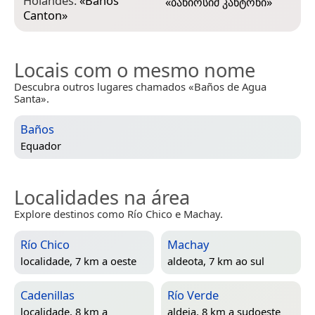
Holandês:
«
Baños
«
ბანიოსიშ კანტონი
»
Canton
»
Locais com o mesmo nome
Descubra outros lugares chamados «Baños de Agua
Santa».
Baños
Equador
Localidades na área
Explore destinos como Río Chico e Machay.
Río Chico
Machay
localidade, 7 km a oeste
aldeota, 7 km ao sul
Cadenillas
Río Verde
localidade, 8 km a
aldeia, 8 km a sudoeste