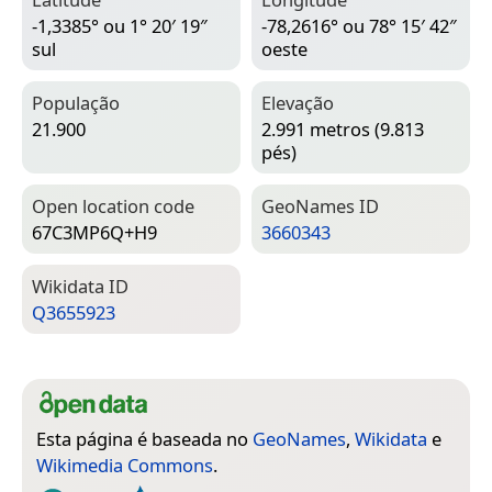
-1,3385° ou 1° 20′ 19″
-78,2616° ou 78° 15′ 42″
sul
oeste
População
Elevação
21.900
2.991 metros (9.813
pés)
Open location code
Geo­Names ID
67C3MP6Q+H9
3660343
Wiki­data ID
Q3655923
Esta página é baseada no
GeoNames
,
Wikidata
e
Wikimedia Commons
.