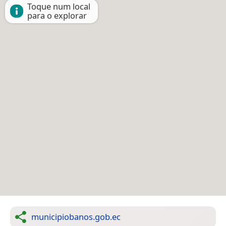
Toque num local
para o explorar
municipiobanos.gob.ec