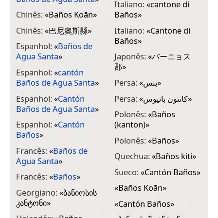
Italiano:
«
cantone di
Chinês:
«
Baños Koān
»
Baños
»
Chinês:
«
巴尼奧斯縣
»
Italiano:
«
Cantone di
Baños
»
Espanhol:
«
Baños de
Agua Santa
»
Japonês:
«
バーニョス
郡
»
Espanhol:
«
cantón
Baños de Agua Santa
»
Persa:
«
بنس
»
Espanhol:
«
Cantón
Persa:
«
کانتون بانیوس
»
Baños de Agua Santa
»
Polonês:
«
Baños
Espanhol:
«
Cantón
(kanton)
»
Baños
»
Polonês:
«
Baños
»
Francês:
«
Baños de
Quechua:
«
Baños kiti
»
Agua Santa
»
Sueco:
«
Cantón Baños
»
Francês:
«
Baños
»
«
Baños Koān
»
Georgiano:
«
ბანიოსის
კანტონი
»
«
Cantón Baños
»