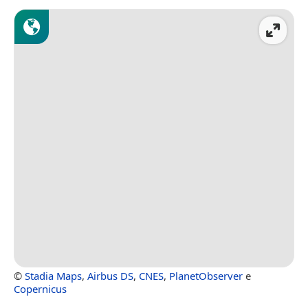
©
Stadia Maps
,
Airbus DS
,
CNES
,
PlanetObserver
e
Copernicus