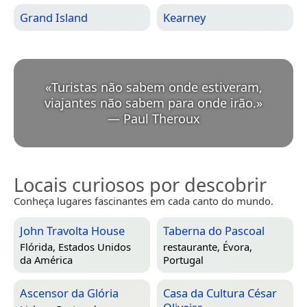
Grand Island
Kearney
«
Turistas não sabem onde estiveram,
viajantes não sabem para onde irão.
»
—
Paul Theroux
Locais curiosos por descobrir
Conheça lugares fascinantes em cada canto do mundo.
John Travolta House
Taberna do Pascoal
Flórida, Estados Unidos
restaurante,
Évora,
da América
Portugal
Ascensor da Glória
Casa da Cultura César