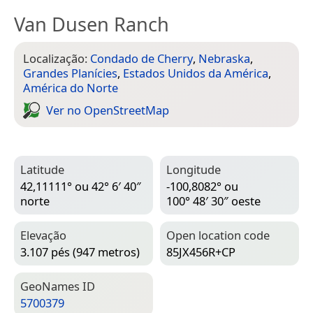
Van Dusen Ranch
Localização:
Condado de Cherry
,
Nebraska
,
Grandes Planícies
,
Estados Unidos da América
,
América do Norte
Ver no Open­Street­Map
Latitude
Longitude
42,11111° ou 42° 6′ 40″
-100,8082° ou
norte
100° 48′ 30″ oeste
Elevação
Open location code
3.107 pés (947 metros)
85JX456R+CP
Geo­Names ID
5700379