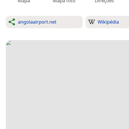
Mapa
Mapa foto
Direções
angolaairport.net
Wikipédia