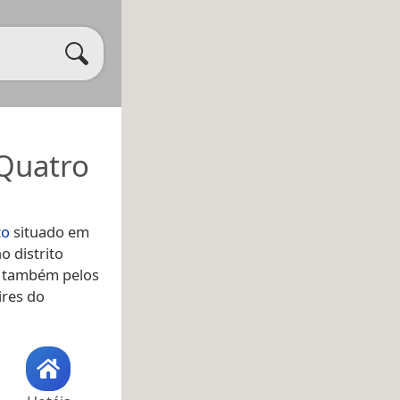
 Quatro
to
situado em
o distrito
o também pelos
ires do