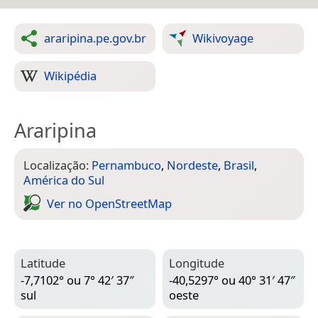
araripina.pe.gov.br
Wikivoyage
Wikipédia
Araripina
Localização:
Pernambuco
,
Nordeste
,
Brasil
,
América do Sul
Ver no Open­Street­Map
Latitude
Longitude
-7,7102° ou 7° 42′ 37″
-40,5297° ou 40° 31′ 47″
sul
oeste