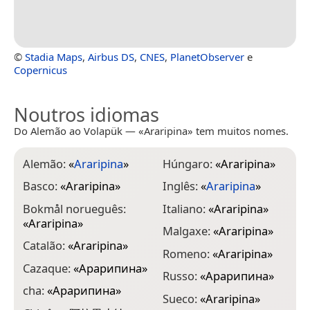
©
Stadia Maps
,
Airbus DS
,
CNES
,
PlanetObserver
e
Copernicus
Noutros idiomas
Do Alemão ao Volapük — «Araripina» tem muitos nomes.
Alemão:
«
Araripina
»
Húngaro:
«
Araripina
»
Basco:
«
Araripina
»
Inglês:
«
Araripina
»
Bokmål norueguês:
Italiano:
«
Araripina
»
«
Araripina
»
Malgaxe:
«
Araripina
»
Catalão:
«
Araripina
»
Romeno:
«
Araripina
»
Cazaque:
«
Арарипина
»
Russo:
«
Арарипина
»
cha:
«
Арарипина
»
Sueco:
«
Araripina
»