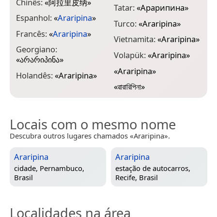
Chinês:
«
阿拉里皮纳
»
Tatar:
«
Арарипина
»
Espanhol:
«
Araripina
»
Turco:
«
Araripina
»
Francês:
«
Araripina
»
Vietnamita:
«
Araripina
»
Georgiano:
Volapük:
«
Araripina
»
«
არარიპინა
»
«
Araripina
»
Holandês:
«
Araripina
»
«
ৱারারিপিনা
»
Locais com o mesmo nome
Descubra outros lugares chamados «Araripina».
Araripina
Araripina
cidade,
Pernambuco,
estação de autocarros,
Brasil
Recife, Brasil
Localidades na área