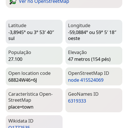
Ver no Open­Street­Map
Latitude
Longitude
-3,8945° ou 3° 53′ 40″
-59,0884° ou 59° 5′ 18″
sul
oeste
População
Elevação
27.100
47 metros (154 pés)
Open location code
Open­Street­Map ID
68824W46+6J
node 415524069
Característica Open­
Geo­Names ID
Street­Map
6319333
place=­town
Wiki­data ID
Q1772535