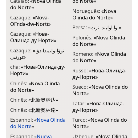
Catalão:
«
Nova Olinda
do Norte
»
do Norte
»
Norueguês:
«
Nova
Cazaque:
«
Nova-
Olinda do Norte
»
Olïnda-dw-Nortï
»
Persa:
«
نوا اولیندا نرت
»
Cazaque:
«
Нова-
Polonês:
«
Nova Olinda
Олинда-ду-Норти
»
do Norte
»
Cazaque:
«
نوۆا-ولىيندا-دۋ-
Romeno:
«
Nova Olinda
نورتىي
»
do Norte
»
cha:
«
Нова-Олинда-ду-
Russo:
«
Нова-Олинда-
Норти
»
ду-Норти
»
Chinês:
«
Nova Olinda
Sueco:
«
Nova Olinda do
do Norte
»
Norte
»
Chinês:
«
北新奥林达
»
Tatar:
«
Нова-Олинда-
Chinês:
«
北新奧林達
»
ду-Норти
»
Espanhol:
«
Nova Olinda
Turco:
«
Nova Olinda do
do Norte
»
Norte
»
Espanhol:
«
Nueva
Uzbeque:
«
Nova Olinda