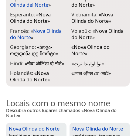
Olinda del Norte
»
do Norte
»
Esperanto:
«
Nova
Vietnamita:
«
Nova
Olinda do Norte
»
Olinda do Norte
»
Francês:
«
Nova Olinda
Volapük:
«
Nova Olinda
do Norte
»
do Norte
»
Georgiano:
«
ნოვა-
«
Nova Olinda do
ოლდინა-დუ-ნორტი
»
Norte
»
Hindi:
«
नोवा ओलिंडा दो नोर्टे
»
«
نوا اولیندا نرت
»
Holandês:
«
Nova
«
নোভা ওলিন্ডা ডো নোর্টে
»
Olinda do Norte
»
Locais com o mesmo nome
Descubra outros lugares chamados «Nova Olinda do
Norte».
Nova Olinda do Norte
Nova Olinda do Norte
localidade,
Amazonas,
aeródromo,
Amazonas,