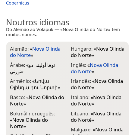
Copernicus
Noutros idiomas
Do Alemão ao Volapük — «Nova Olinda do Norte» tem
muitos nomes.
Alemão:
«
Nova Olinda
Húngaro:
«
Nova Olinda
do Norte
»
do Norte
»
Árabe:
«
نوفا أوليندا دو
Inglês:
«
Nova Olinda
نورتي
»
do Norte
»
Armênio:
«
Նովա
Irlandês:
«
Nova Olinda
Օլինդա դու Նորտի
»
do Norte
»
Basco:
«
Nova Olinda do
Italiano:
«
Nova Olinda
Norte
»
do Norte
»
Bokmål norueguês:
Lituano:
«
Nova Olinda
«
Nova Olinda do
do Nortė
»
Norte
»
Malgaxe:
«
Nova Olinda