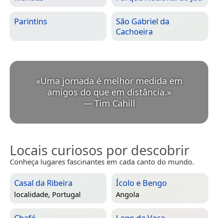
Parintins
São Gabriel da
Cachoeira
«
Uma jornada é melhor medida em
amigos do que em distância.
»
—
Tim Cahill
Locais curiosos por descobrir
Conheça lugares fascinantes em cada canto do mundo.
Casal da Ribeira
Ícolo e Bengo
localidade,
Portugal
Angola
Chafé
Lago da Vaca