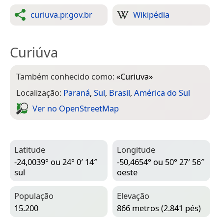
curiuva.pr.gov.br
Wikipédia
Curiúva
Também conhecido como:
«
Curiuva
»
Localização:
Paraná
,
Sul
,
Brasil
,
América do Sul
Ver no Open­Street­Map
Latitude
Longitude
-24,0039° ou 24° 0′ 14″
-50,4654° ou 50° 27′ 56″
sul
oeste
População
Elevação
15.200
866 metros (2.841 pés)