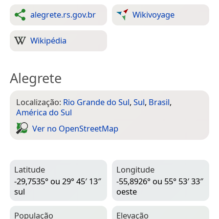
alegrete.rs.gov.br
Wikivoyage
Wikipédia
Alegrete
Localização:
Rio Grande do Sul
,
Sul
,
Brasil
,
América do Sul
Ver no Open­Street­Map
Latitude
Longitude
-29,7535° ou 29° 45′ 13″
-55,8926° ou 55° 53′ 33″
sul
oeste
População
Elevação