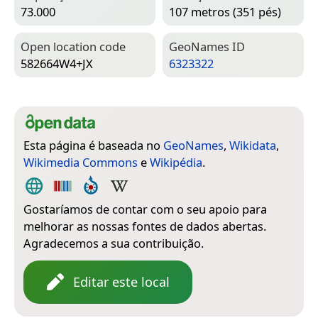
73.000
107 metros (351 pés)
Open location code
Geo­Names ID
582664W4+JX
6323322
Esta página é baseada no
GeoNames
,
Wikidata
,
Wikimedia Commons
e
Wikipédia
.
Gostaríamos de contar com o seu apoio para
melhorar as nossas fontes de dados abertas.
Agradecemos a sua contribuição.
Editar este local