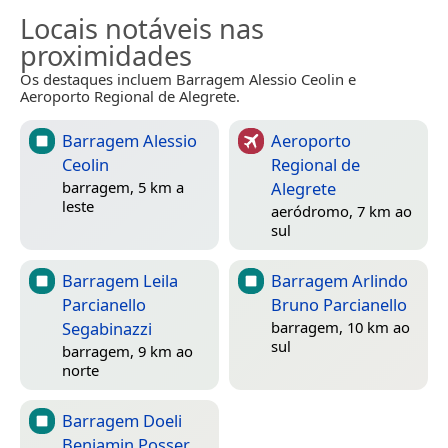
Locais notáveis nas
proximidades
Os destaques incluem Barragem Alessio Ceolin e
Aeroporto Regional de Alegrete.
Barragem Alessio
Aeroporto
Ceolin
Regional de
Alegrete
barragem, 5 km a
leste
aeródromo, 7 km ao
sul
Barragem Leila
Barragem Arlindo
Parcianello
Bruno Parcianello
Segabinazzi
barragem, 10 km ao
sul
barragem, 9 km ao
norte
Barragem Doeli
Benjamin Posser